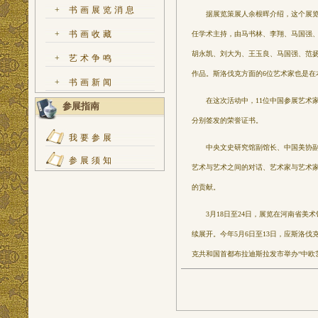
+
书画展览消息
据展览策展人余根晖介绍，这个展览由
+
书画收藏
任学术主持，由马书林、李翔、马国强、
胡永凯、刘大为、王玉良、马国强、范扬
+
艺术争鸣
作品。斯洛伐克方面的6位艺术家也是在
+
书画新闻
在这次活动中，11位中国参展艺术家
参展指南
分别签发的荣誉证书。
我要参展
中央文史研究馆副馆长、中国美协副主
参展须知
艺术与艺术之间的对话、艺术家与艺术
的贡献。
3月18日至24日，展览在河南省美术馆
续展开。今年5月6日至13日，应斯洛
克共和国首都布拉迪斯拉发市举办“中欧艺