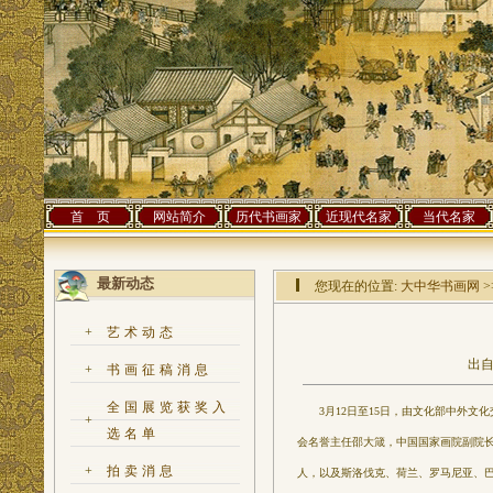
首 页
网站简介
历代书画家
近现代名家
当代名家
最新动态
您现在的位置:
大中华书画网
>
+
艺术动态
出自
+
书画征稿消息
全国展览获奖入
3月12日至15日，由文化部中外文化
+
选名单
会名誉主任邵大箴，中国国家画院副院长
+
拍卖消息
人，以及斯洛伐克、荷兰、罗马尼亚、巴